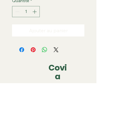
Quantité
*
Ajouter au panier
Covi
a
covia.covering@gmail.com
06 79 05 63 22