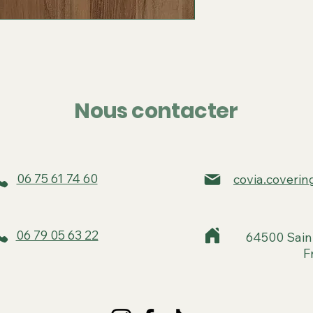
Nous contacter
06 75 61 74 60
covia.coveri
06 79 05 63 22
64500 Sain
F