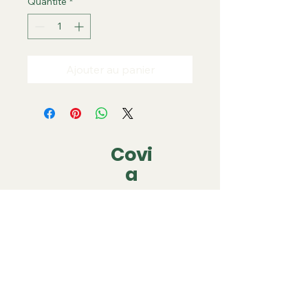
Quantité
*
Ajouter au panier
Covi
a
covia.covering@gmail.com
06 79 05 63 22