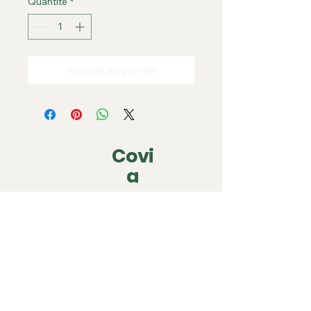
Quantité
*
Ajouter au panier
Covi
a
covia.covering@gmail.com
06 79 05 63 22