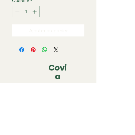
Quantité
*
Ajouter au panier
Covi
a
covia.covering@gmail.com
06 79 05 63 22