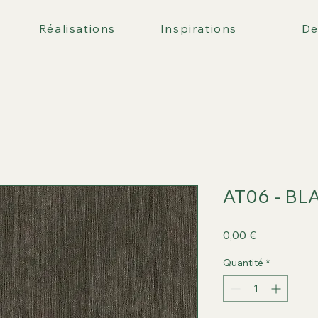
Réalisations
Inspirations
De
AT06 - B
Prix
0,00 €
Quantité
*