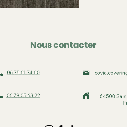
Nous contacter
06 75 61 74 60
covia.coveri
06 79 05 63 22
64500 Sain
F