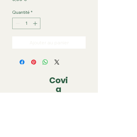
Quantité
*
Ajouter au panier
Covi
a
covia.covering@gmail.com