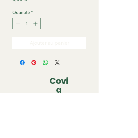
Quantité
*
Ajouter au panier
Covi
a
covia.covering@gmail.com