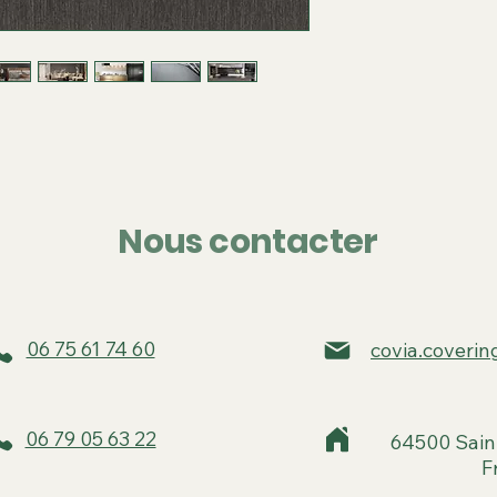
Nous contacter
06 75 61 74 60
covia.coveri
06 79 05 63 22
64500 Sain
F