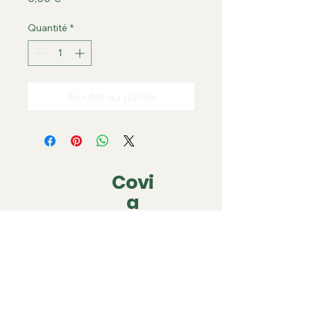
Quantité
*
Ajouter au panier
Covi
a
covia.covering@gmail.com