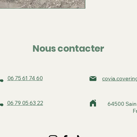
Nous contacter
06 75 61 74 60
covia.coveri
06 79 05 63 22
64500 Sain
F