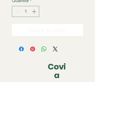
Quantité
*
Ajouter au panier
Covi
a
covia.covering@gmail.com
06 79 05 63 22