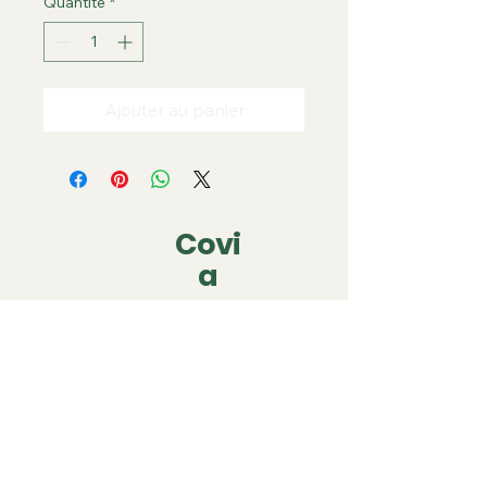
Quantité
*
Ajouter au panier
Covi
a
covia.covering@gmail.com
06 79 05 63 22