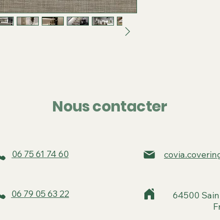
Nous contacter
06 75 61 74 60
covia.coveri
06 79 05 63 22
64500 Sain
F