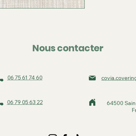
Nous contacter
06 75 61 74 60
covia.coveri
06 79 05 63 22
64500 Sain
F