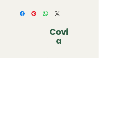
Covi
a
covia.covering@gmail.com
06 79 05 63 22
Nous contacter
64500 Saint-Jean-de-Luz,