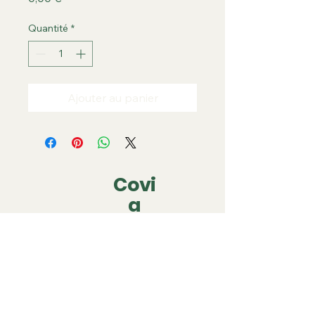
Quantité
*
Ajouter au panier
Covi
a
covia.covering@gmail.com