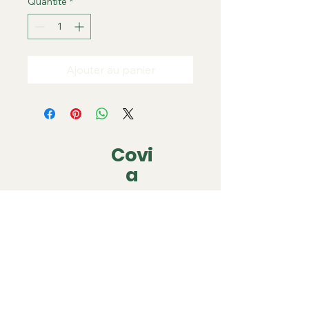
Quantité
*
Ajouter au panier
Covi
a
covia.covering@gmail.com
06 79 05 63 22