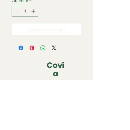
Quantité
*
Ajouter au panier
Covi
a
covia.covering@gmail.com
06 79 05 63 22