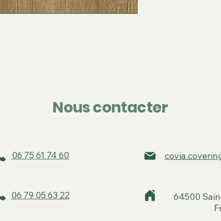
Nous contacter
06 75 61 74 60
covia.coveri
06 79 05 63 22
64500 Sain
F