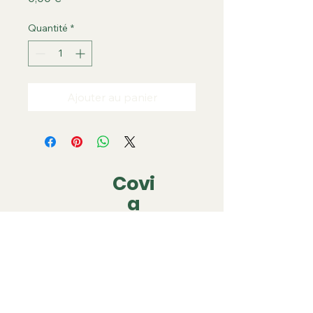
Quantité
*
Ajouter au panier
Covi
a
covia.covering@gmail.com