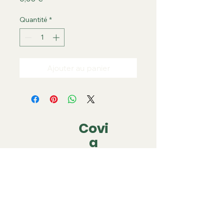
Quantité
*
Ajouter au panier
Covi
a
covia.covering@gmail.com