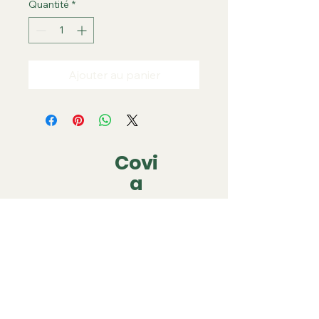
Quantité
*
Ajouter au panier
Covi
a
covia.covering@gmail.com