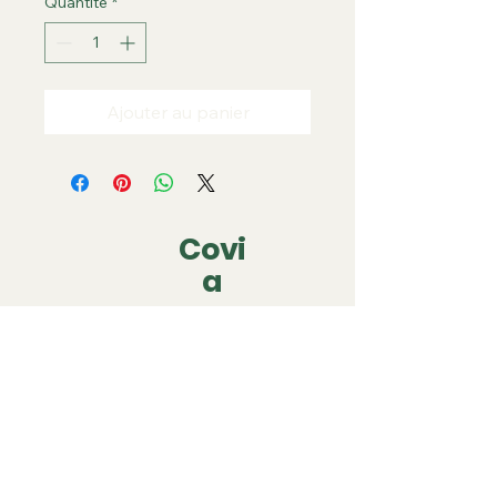
Quantité
*
Ajouter au panier
Covi
a
covia.covering@gmail.com
06 79 05 63 22