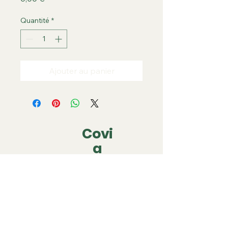
Quantité
*
Ajouter au panier
Covi
a
covia.covering@gmail.com