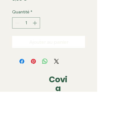
Quantité
*
Ajouter au panier
Covi
a
covia.covering@gmail.com