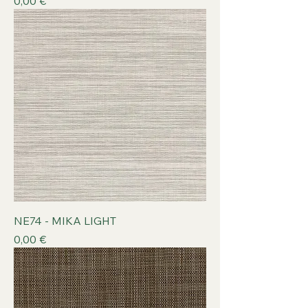
Prix
0,00 €
NE74 - MIKA LIGHT
Prix
0,00 €