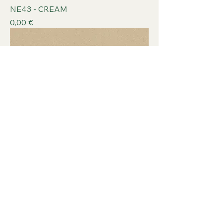
NE43 - CREAM
Prix
0,00 €
NE42 - CASHMERE
Prix
0,00 €