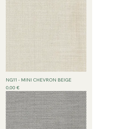
NG11 - MINI CHEVRON BEIGE
Prix
0,00 €