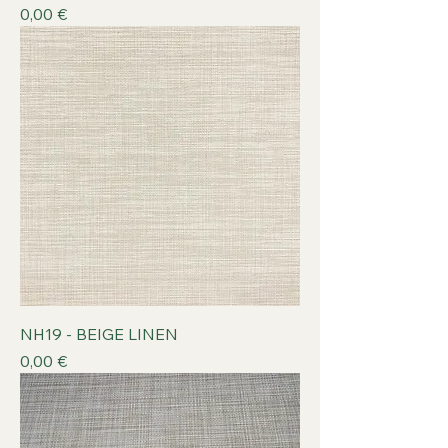
Prix
0,00 €
NH19 - BEIGE LINEN
Prix
0,00 €